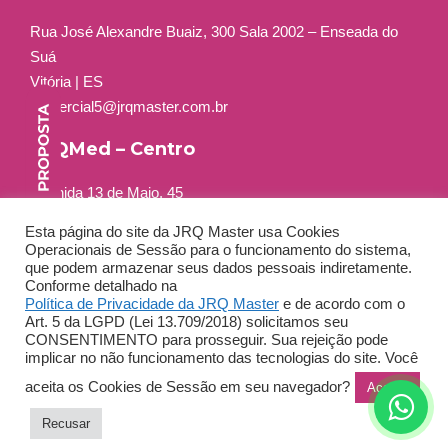
Rua José Alexandre Buaiz, 300 Sala 2002 – Enseada do
Suá
Vitória | ES
comercial5@jrqmaster.com.br
JRQMed – Centro
Avenida 13 de Maio, 45
Grupo 401 a 404
Esta página do site da JRQ Master usa Cookies
Centro – Rio de Janeiro – RJ
Operacionais de Sessão para o funcionamento do sistema,
Tel: +55 (21) 3556-2264
que podem armazenar seus dados pessoais indiretamente.
Conforme detalhado na
Política de Privacidade da JRQ Master
e de acordo com o
Art. 5 da LGPD (Lei 13.709/2018) solicitamos seu
CONSENTIMENTO para prosseguir. Sua rejeição pode
implicar no não funcionamento das tecnologias do site. Você
aceita os Cookies de Sessão em seu navegador?
Aceitar
Copyright 2022 JRQ Master - Todos os direitos reservados -
Política de Privacidade
| Desenvolvido por
Matriz Digital
Recusar