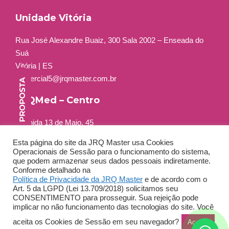
Unidade Vitória
Rua José Alexandre Buaiz, 300 Sala 2002 – Enseada do
Suá
Vitória | ES
comercial5@jrqmaster.com.br
JRQMed – Centro
Avenida 13 de Maio, 45
Grupo 401 a 404
Esta página do site da JRQ Master usa Cookies
Centro – Rio de Janeiro – RJ
Operacionais de Sessão para o funcionamento do sistema,
Tel: +55 (21) 3556-2264
que podem armazenar seus dados pessoais indiretamente.
Conforme detalhado na
Política de Privacidade da JRQ Master
e de acordo com o
Art. 5 da LGPD (Lei 13.709/2018) solicitamos seu
CONSENTIMENTO para prosseguir. Sua rejeição pode
implicar no não funcionamento das tecnologias do site. Você
aceita os Cookies de Sessão em seu navegador?
Aceitar
Copyright 2022 JRQ Master - Todos os direitos reservados -