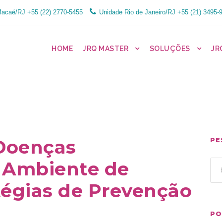
Macaé/RJ
+55 (22) 2770-5455
Unidade Rio de Janeiro/RJ
+55 (21) 3495-
HOME
JRQ MASTER
SOLUÇÕES
JR
Doenças
PE
o Ambiente de
tégias de Prevenção
PO