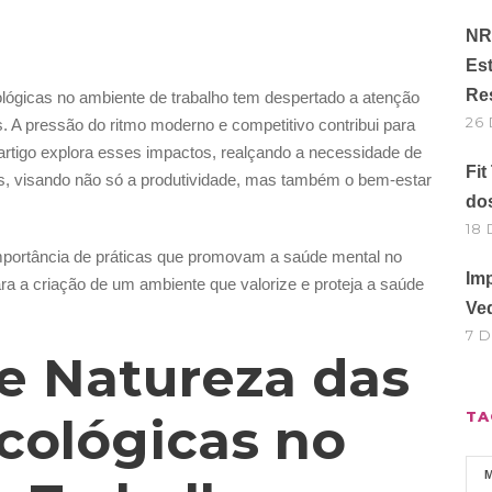
NR 
Est
Re
lógicas no ambiente de trabalho tem despertado a atenção
26
s. A pressão do ritmo moderno e competitivo contribui para
rtigo explora esses impactos, realçando a necessidade de
Fit
as, visando não só a produtividade, mas também o bem-estar
do
18
importância de práticas que promovam a saúde mental no
Im
ara a criação de um ambiente que valorize e proteja a saúde
Ve
7 
 e Natureza das
TA
cológicas no