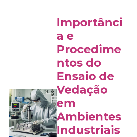
Importânci
a e
Procedime
ntos do
Ensaio de
Vedação
em
Ambientes
Industriais