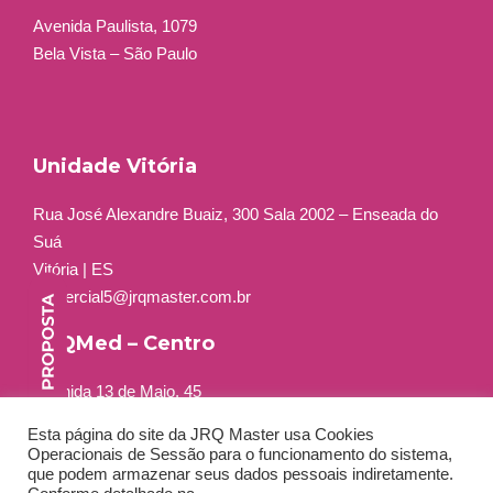
Avenida Paulista, 1079
Bela Vista – São Paulo
Unidade Vitória
Rua José Alexandre Buaiz, 300 Sala 2002 – Enseada do
Suá
Vitória | ES
comercial5@jrqmaster.com.br
JRQMed – Centro
Avenida 13 de Maio, 45
Grupo 401 a 404
Esta página do site da JRQ Master usa Cookies
Centro – Rio de Janeiro – RJ
Operacionais de Sessão para o funcionamento do sistema,
Tel: +55 (21) 3556-2264
que podem armazenar seus dados pessoais indiretamente.