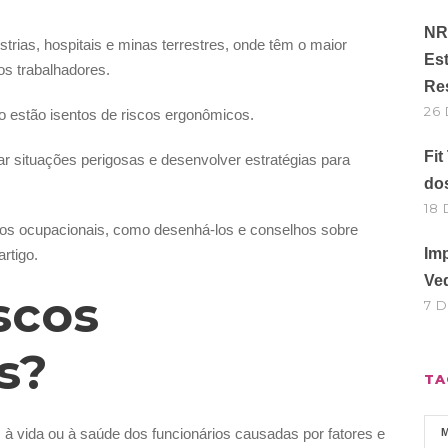
NR 
rias, hospitais e minas terrestres, onde têm o maior
Est
dos trabalhadores.
Re
26
o estão isentos de riscos ergonômicos.
Fit
ar situações perigosas e desenvolver estratégias para
do
18
scos ocupacionais, como desenhá-los e conselhos sobre
Im
rtigo.
Ve
scos
7 
s?
TA
à vida ou à saúde dos funcionários causadas por fatores e