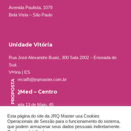
Avenida Paulista, 1079
Bela Vista – São Paulo
Unidade Vitória
Rua José Alexandre Buaiz, 300 Sala 2002 – Enseada do
Suá
Vitória | ES
comercial5@jrqmaster.com.br
JRQMed – Centro
Avenida 13 de Maio, 45
Grupo 401 a 404
Esta página do site da JRQ Master usa Cookies
Centro – Rio de Janeiro – RJ
Operacionais de Sessão para o funcionamento do sistema,
Tel: +55 (21) 3556-2264
que podem armazenar seus dados pessoais indiretamente.